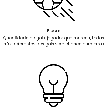
Placar
Quantidade de gols, jogador que marcou, todas
infos referentes aos gols sem chance para erros.