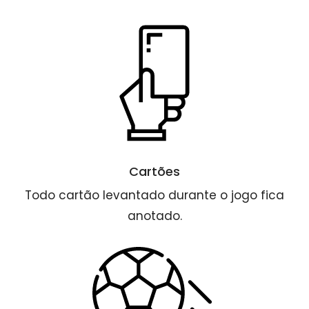
Cartões
Todo cartão levantado durante o jogo fica
anotado.