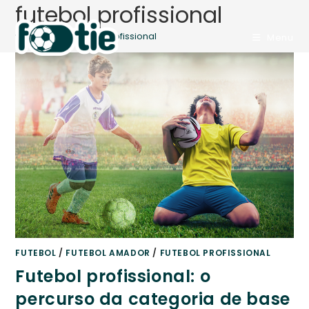
futebol profissional
Ir
para
>
Blog
>
futebol profissional
Menu
o
conteúdo
FUTEBOL
/
FUTEBOL AMADOR
/
FUTEBOL PROFISSIONAL
Futebol profissional: o
percurso da categoria de base