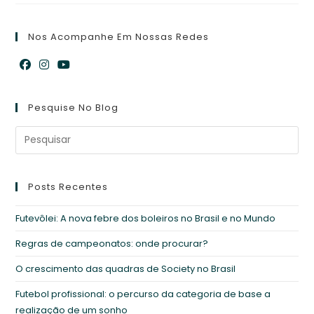
Nos Acompanhe Em Nossas Redes
Abre
Abre
Abre
em
em
em
Pesquise No Blog
uma
uma
uma
nova
nova
nova
aba
aba
aba
Posts Recentes
Futevôlei: A nova febre dos boleiros no Brasil e no Mundo
Regras de campeonatos: onde procurar?
O crescimento das quadras de Society no Brasil
Futebol profissional: o percurso da categoria de base a
realização de um sonho