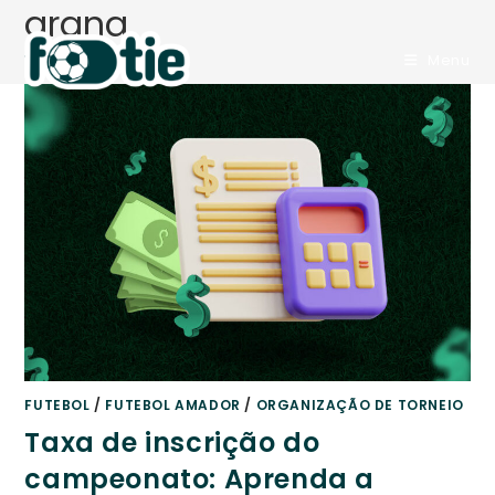
grana
Ir
para
>
Blog
>
grana
Menu
o
conteúdo
FUTEBOL
/
FUTEBOL AMADOR
/
ORGANIZAÇÃO DE TORNEIO
Taxa de inscrição do
campeonato: Aprenda a