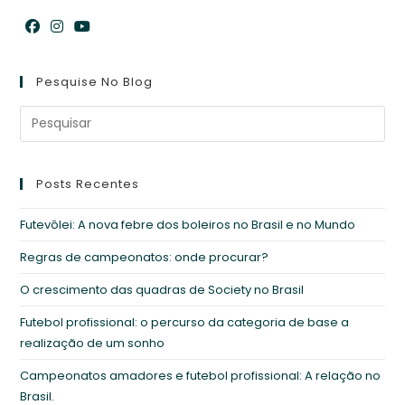
Abre
Abre
Abre
em
em
em
Pesquise No Blog
uma
uma
uma
nova
nova
nova
aba
aba
aba
Posts Recentes
Futevôlei: A nova febre dos boleiros no Brasil e no Mundo
Regras de campeonatos: onde procurar?
O crescimento das quadras de Society no Brasil
Futebol profissional: o percurso da categoria de base a
realização de um sonho
Campeonatos amadores e futebol profissional: A relação no
Brasil.