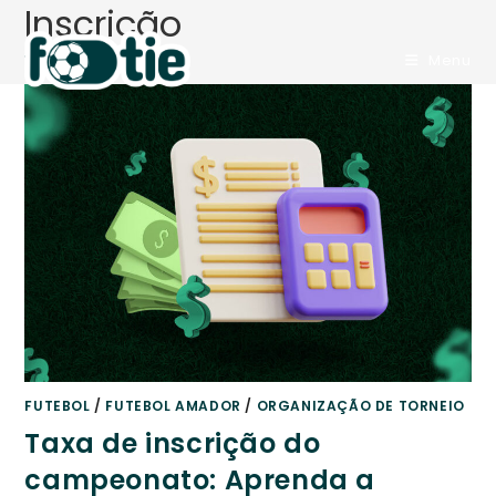
Inscrição
Ir
para
>
Blog
>
Inscrição
Menu
o
conteúdo
FUTEBOL
/
FUTEBOL AMADOR
/
ORGANIZAÇÃO DE TORNEIO
Taxa de inscrição do
campeonato: Aprenda a