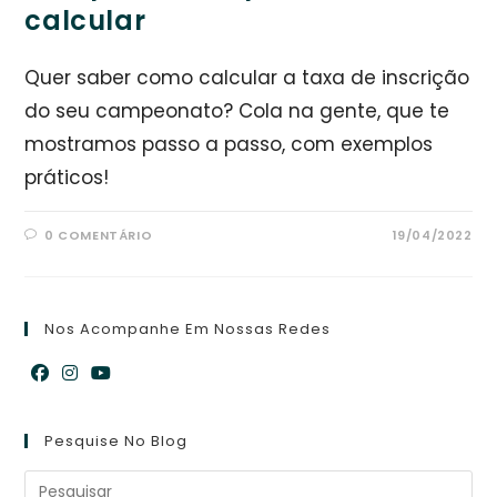
calcular
Quer saber como calcular a taxa de inscrição
do seu campeonato? Cola na gente, que te
mostramos passo a passo, com exemplos
práticos!
0 COMENTÁRIO
19/04/2022
Nos Acompanhe Em Nossas Redes
Abre
Abre
Abre
em
em
em
Pesquise No Blog
uma
uma
uma
nova
nova
nova