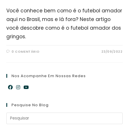
Você conhece bem como é o futebol amador
aqui no Brasil, mas e lá fora? Neste artigo
você descobre como é o futebol amador dos
gringos.
0 COMENTÁRIO
23/09/2022
Nos Acompanhe Em Nossas Redes
Abre
Abre
Abre
em
em
em
Pesquise No Blog
uma
uma
uma
nova
nova
nova
aba
aba
aba