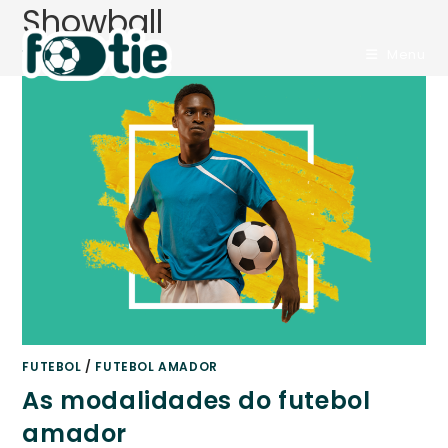
Showball
Ir
para
>
Blog
>
Showball
Menu
o
conteúdo
FUTEBOL
/
FUTEBOL AMADOR
As modalidades do futebol
amador