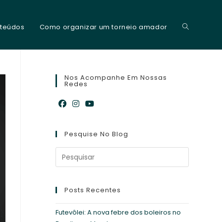
teúdos
Como organizar um torneio amador
Alternar
pesquisa
Nos Acompanhe Em Nossas
Redes
Abre
Abre
Abre
do
em
em
em
Pesquise No Blog
uma
uma
uma
nova
nova
nova
site
aba
aba
aba
Posts Recentes
Futevôlei: A nova febre dos boleiros no