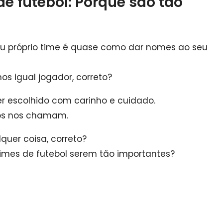
de futebol: Porquê são tão
eu próprio time é quase como dar nomes ao seu
os igual jogador, correto?
r escolhido com carinho e cuidado.
ros nos chamam.
quer coisa, correto?
times de futebol serem tão importantes?